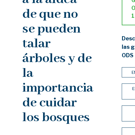
G
de que no
1
se pueden
Desc
talar
las g
árboles y de
ODS 
la
E
importancia
E
de cuidar
los bosques