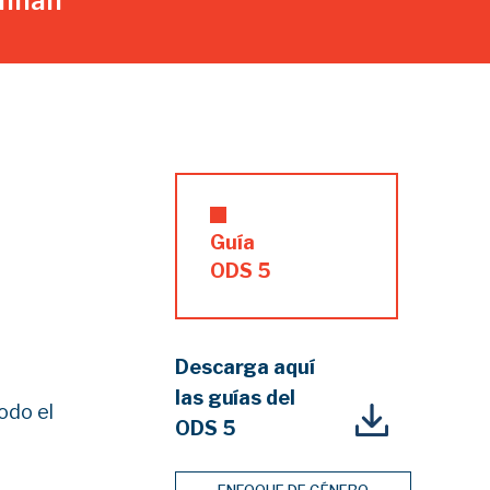
Annan
Guía
ODS 5
Descarga aquí
las guías del
odo el
ODS 5