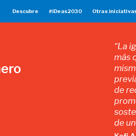
Descubre
#iDeas2030
Otras iniciativa
“La i
más q
nero
mismo
previ
de re
promo
soste
de un