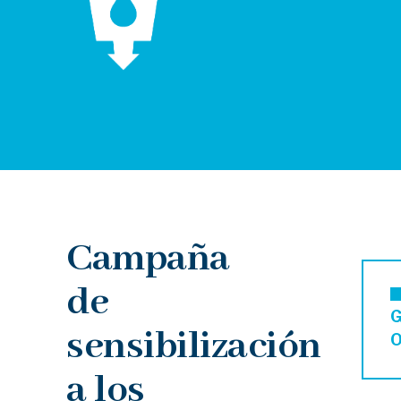
Campaña
de
G
sensibilización
O
a los