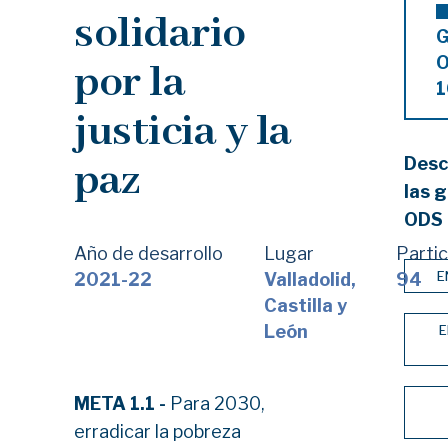
solidario
G
por la
1
justicia y la
Desc
paz
las g
ODS 
Año de desarrollo
Lugar
Parti
E
2021-22
Valladolid,
94
Castilla y
León
E
META 1.1 -
Para 2030,
erradicar la pobreza